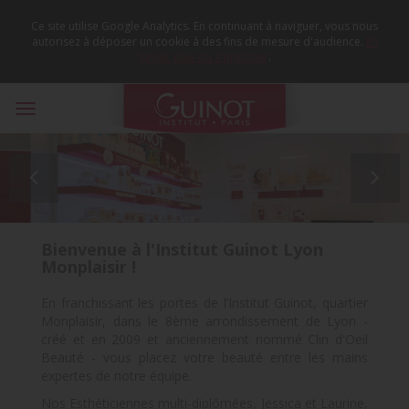
Ce site utilise Google Analytics. En continuant à naviguer, vous nous
autorisez à déposer un cookie à des fins de mesure d'audience.
En
savoir plus ou s'opposer
.
Toggle
navigation


Bienvenue à l'Institut Guinot Lyon
Monplaisir !
En franchissant les portes de l’Institut Guinot, quartier
Monplaisir, dans le 8ème arrondissement de Lyon -
créé et en 2009 et anciennement nommé Clin d'Oeil
Beauté - vous placez votre beauté entre les mains
expertes de notre équipe.
Nos Esthéticiennes multi-diplômées, Jessica et Laurine,