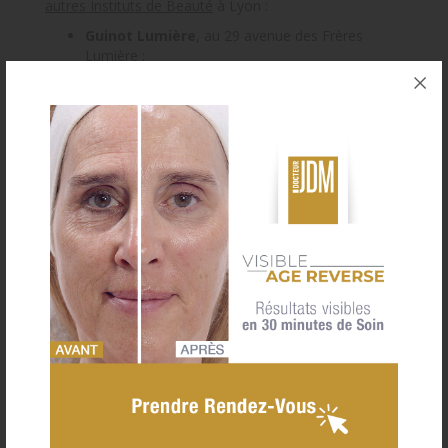
autres Instituts de Beauté
à Lyon :
Guinot Lumière
, au 29 avenue des Frères
Lumière :
www.institut-lyonlumiere.guinot.com
Guinot Saxe Préfecture
, au 89 avenue
Maréchal de Saxe :
www.institut-lyonsaxe.guinot.com
Prise de rendez-vous
e-carte Cadeau
04 78 01 78 69
Actualités

